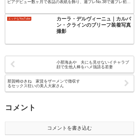
ビアデビュー数ヶ月で各誌の表紙を飾り、週プレNo.38で週プレ初表
紙を飾った今年の顔。
カーラ・デルヴィーニュ｜カルバ
エッチなYouTube
ン・クラインのブリーフ装着写真
撮影
小那海あや 夫にも見せないイチャラブ
顔で生他人棒をハメ強請る若妻
那賀崎ゆきね 家賃をザーメンで徴収す
るセックス狂いの美人大家さん
コメント
コメントを書き込む