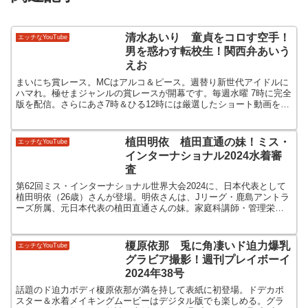
清水あいり 童貞をコロす空手！
エッチなYouTube
男を惑わす転校生！関西弁あいう
えお
まいにち賞レース。MCはアルコ＆ピース。週替り新世代アイドルに
ハマれ。極せまジャンルの賞レースが開幕です。毎週水曜 7時に完全
版を配信。さらにあさ7時＆ひる12時には厳選したショート動画をお
届け。
植田明依 植田直通の妹！ミス・
エッチなYouTube
インターナショナル2024水着審
査
第62回ミス・インターナショナル世界大会2024に、日本代表として
植田明依（26歳）さんが登場。明依さんは、Jリーグ・鹿島アントラ
ーズ所属、元日本代表の植田直通さんの妹。家庭科講師・管理栄養
士、現在は熊本県モンバサダーおよび宇土市親善大使。
榎原依那 兎に角凄いド迫力爆乳
エッチなYouTube
グラビア撮影！週刊プレイボーイ
2024年38号
話題のド迫力ボディ榎原依那が満を持して表紙に初登場。ドデカポ
スター＆水着メイキングムービーはデジタル版でも楽しめる。グラ